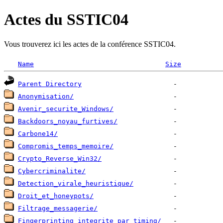
Actes du SSTIC04
Vous trouverez ici les actes de la conférence SSTIC04.
Name
Size
Parent Directory
Anonymisation/
Avenir_securite_Windows/
Backdoors_noyau_furtives/
Carbone14/
Compromis_temps_memoire/
Crypto_Reverse_Win32/
Cybercriminalite/
Detection_virale_heuristique/
Droit_et_honeypots/
Filtrage_messagerie/
Fingerprinting_integrite_par_timing/