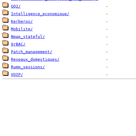
GQ2/
Intelligence_economique/
Kerberos/
Mobilite/
Nmap_stateful/
OrBAC/
Patch_management/
Reseaux_domestiques/
Rump_sessions/
VOIP/